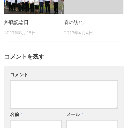
で
開
き
ま
す)
終戦記念日
春の訪れ
2017年8月15日
2017年4月4日
コメントを残す
コメント
名前
*
メール
*