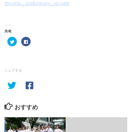
tpl=play_vod&inquiry_id=468
共有:
ク
Facebook
リ
で
ッ
共
ク
有
し
す
て
る
Twitter
に
で
は
共
ク
シェアする
有
リ
(新
ッ
し
ク
い
し
ウ
て
ィ
く
ン
だ
ド
さ
ウ
い
で
(新
おすすめ
開
し
き
い
ま
ウ
す)
ィ
ン
ド
ウ