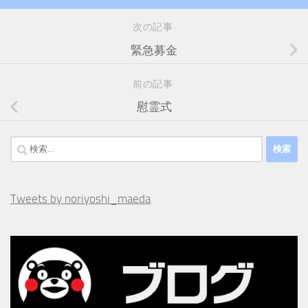
次の記事
緊急募金
前の記事
慰霊式
検
索:
Tweets by noriyoshi_maeda