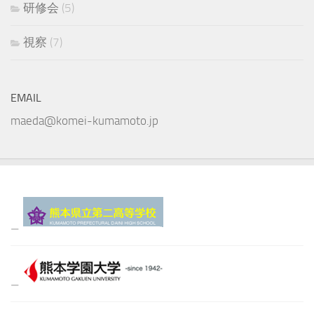
研修会
(5)
視察
(7)
EMAIL
maeda@komei-kumamoto.jp