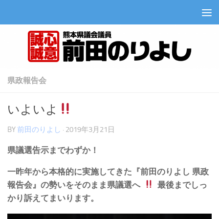
コンテンツへスキップ
県政報告会
いよいよ
BY
前田のりよし
·
2019年3月21日
県議
選告示までわずか！
一昨年から本格的に実施してきた『前田のりよし 県政
報告会』の勢いをそのまま県議選へ
最後までしっ
かり訴えてまいります。