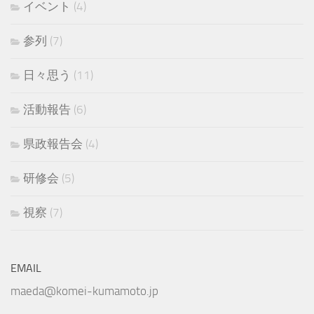
イベント
(4)
参列
(7)
日々思う
(11)
活動報告
(6)
県政報告会
(4)
研修会
(5)
視察
(7)
EMAIL
maeda@komei-kumamoto.jp