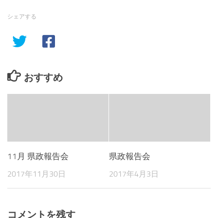
Twitter
に
で
は
共
ク
シェアする
有
リ
(新
ッ
し
ク
い
し
ウ
て
ィ
く
ン
だ
ド
さ
ウ
い
で
(新
おすすめ
開
し
き
い
ま
ウ
す)
ィ
ン
ド
ウ
で
開
き
ま
す)
11月 県政報告会
県政報告会
2017年11月30日
2017年4月3日
コメントを残す