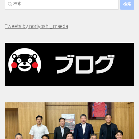
検
索:
Tweets by noriyoshi_maeda