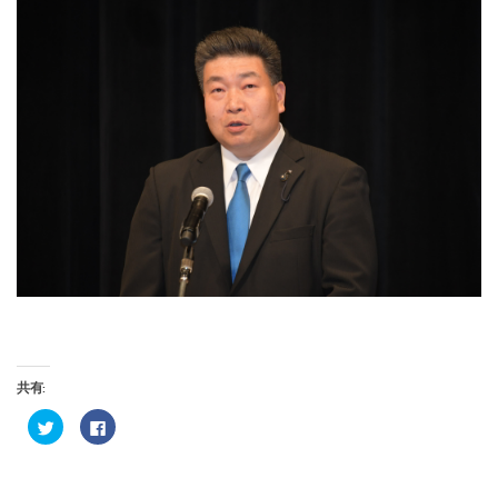
共有:
ク
Facebook
リ
で
ッ
共
ク
有
し
す
て
る